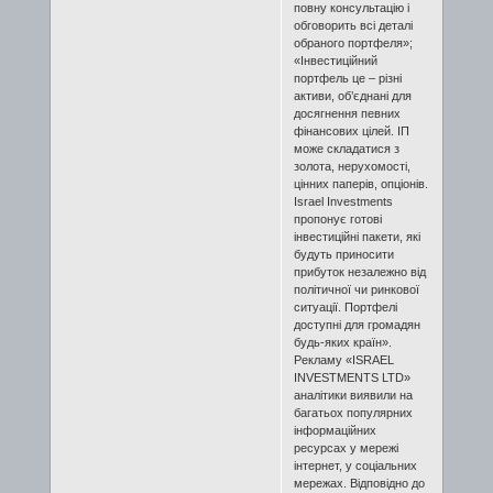
повну консультацію і
обговорить всі деталі
обраного портфеля»;
«Інвестиційний
портфель це – різні
активи, об’єднані для
досягнення певних
фінансових цілей. ІП
може складатися з
золота, нерухомості,
цінних паперів, опціонів.
Israel Investments
пропонує готові
інвестиційні пакети, які
будуть приносити
прибуток незалежно від
політичної чи ринкової
ситуації. Портфелі
доступні для громадян
будь-яких країн».
Рекламу «ISRAEL
INVESTMENTS LTD»
аналітики виявили на
багатьох популярних
інформаційних
ресурсах у мережі
інтернет, у соціальних
мережах. Відповідно до