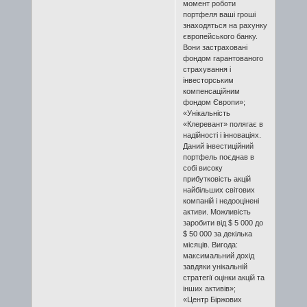
момент роботи
портфеля ваші гроші
знаходяться на рахунку
європейського банку.
Вони застраховані
фондом гарантованого
страхування і
інвесторським
компенсаційним
фондом Європи»;
«Унікальність
«Клеревант» полягає в
надійності і інноваціях.
Даний інвестиційний
портфель поєднав в
собі високу
прибутковість акцій
найбільших світових
компаній і недооцінені
активи. Можливість
заробити від $ 5 000 до
$ 50 000 за декілька
місяців. Вигода:
максимальний дохід
завдяки унікальній
стратегії оцінки акцій та
інших активів»;
«Центр Біржових