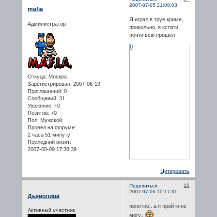
2007-07-05 21:08:03
mafia
Я играл в труе криме,
Администратор
прикольно, я кстати
почти всю прошел
0
Откуда:
Москва
Зарегистрирован
: 2007-06-19
Приглашений:
0
Сообщений:
31
Уважение:
+0
Позитив:
+0
Пол:
Мужской
Провел на форуме:
2 часа 51 минуту
Последний визит:
2007-08-09 17:38:39
Цитировать
15
Поделиться
2007-07-06 10:17:31
Дьяволица
понятно.. а я пройти не
Активный участник
могу..