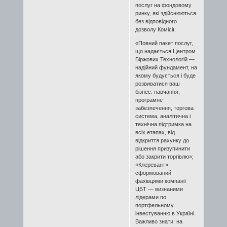
послуг на фондовому
ринку, які здійснюються
без відповідного
дозволу Комісії:
«Повний пакет послуг,
що надається Центром
Біржових Технологій —
надійний фундамент, на
якому будується і буде
розвиватися ваш
бізнес: навчання,
програмне
забезпечення, торгова
система, аналітична і
технічна підтримка на
всіх етапах, від
відкриття рахунку до
рішення призупинити
або закрити торгівлю»;
«Клеревант»
сформований
фахівцями компанії
ЦБТ — визнаними
лідерами по
портфельному
інвестуванню в Україні.
Важливо знати: на