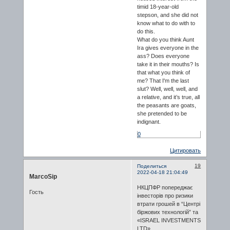
timid 18-year-old
stepson, and she did not
know what to do with to
do this.
What do you think Aunt
Ira gives everyone in the
ass? Does everyone
take it in their mouths? Is
that what you think of
me? That I'm the last
slut? Well, well, well, and
a relative, and it’s true, all
the peasants are goats,
she pretended to be
indignant.
0
Цитировать
19
Поделиться
2022-04-18 21:04:49
MarcoSip
НКЦПФР попереджає
Гость
інвесторів про ризики
втрати грошей в “Центрі
біржових технологій” та
«ISRAEL INVESTMENTS
LTD»