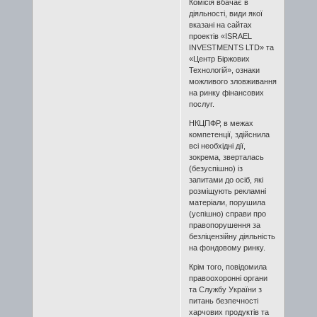
Комісія вбачає в
діяльності, види якої
вказані на сайтах
проектів «ISRAEL
INVESTMENTS LTD» та
«Центр Біржових
Технологій», ознаки
можливого зловживання
на ринку фінансових
послуг.
НКЦПФР, в межах
компетенції, здійснила
всі необхідні дії,
зокрема, зверталась
(безуспішно) із
запитами до осіб, які
розміщують рекламні
матеріали, порушила
(успішно) справи про
правопорушення за
безліцензійну діяльність
на фондовому ринку.
Крім того, повідомила
правоохоронні органи
та Службу України з
питань безпечності
харчових продуктів та