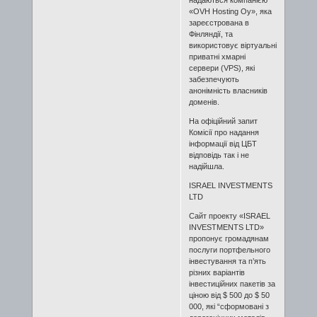
надаються компанією
«OVH Hosting Oy», яка
зареєстрована в
Фінляндії, та
використовує віртуальні
приватні хмарні
сервери (VPS), які
забезпечують
анонімність власників
доменів.
На офіційний запит
Комісії про надання
інформації від ЦБТ
відповідь так і не
надійшла.
ISRAEL INVESTMENTS
LTD
Сайт проекту «ISRAEL
INVESTMENTS LTD»
пропонує громадянам
послуги портфельного
інвестування та п’ять
різних варіантів
інвестиційних пакетів за
ціною від $ 500 до $ 50
000, які “сформовані з