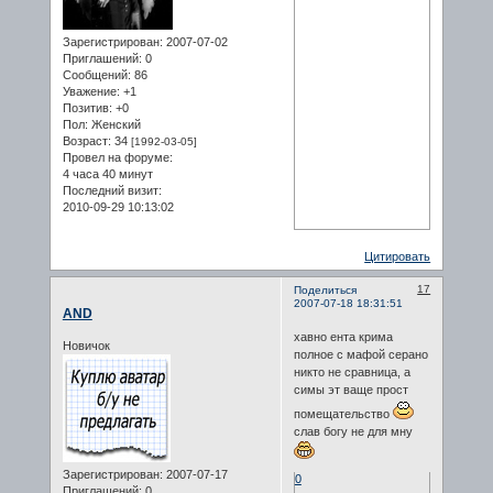
Зарегистрирован
: 2007-07-02
Приглашений:
0
Сообщений:
86
Уважение:
+1
Позитив:
+0
Пол:
Женский
Возраст:
34
[1992-03-05]
Провел на форуме:
4 часа 40 минут
Последний визит:
2010-09-29 10:13:02
Цитировать
17
Поделиться
2007-07-18 18:31:51
AND
хавно ента крима
Новичок
полное с мафой серано
никто не сравница, а
симы эт ваще прост
помещательство
слав богу не для мну
Зарегистрирован
: 2007-07-17
0
Приглашений:
0