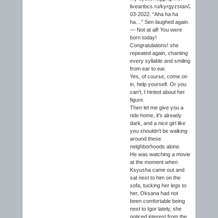
liveartbcs.ru/kyrgyzstan/29-
03-2022. “Aha ha ha
ha…” Sen laughed again.
— Not at all! You were
born today!
Congratulations! she
repeated again, chanting
every syllable and smiling
from ear to ear.
Yes, of course, come on
in, help yourself. Or you
can't, I hinted about her
figure.
Then let me give you a
ride home, it's already
dark, and a nice girl like
you shouldn't be walking
around these
neighborhoods alone.
He was watching a movie
at the moment when
Ksyusha came out and
sat next to him on the
sofa, tucking her legs to
her, Oksana had not
been comfortable being
next to Igor lately, she
noticed interest from the