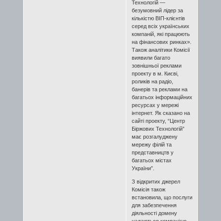
Технологій —
безумовний лідер за
кількістю ВІП-клієнтів
серед всіх українських
компаній, які працюють
на фінансових ринках».
Також аналітики Комісії
виявили багато
зовнішньої реклами
проекту в м. Києві,
роликів на радіо,
банерів та реклами на
багатьох інформаційних
ресурсах у мережі
інтернет. Як сказано на
сайті проекту, “Центр
Біржових Технологій”
має розгалуджену
мережу філій та
представництв у
багатьох містах
України”.
З відкритих джерел
Комісія також
встановила, що послуги
для забезпечення
діяльності домену