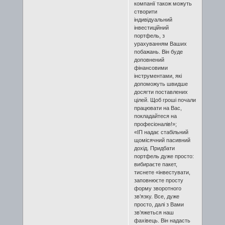
компанії також можуть
створити
індивідуальний
інвестиційний
портфель, з
урахуванням Ваших
побажань. Він буде
доповнений
фінансовими
інструментами, які
допоможуть швидше
досягти поставлених
цілей. Щоб гроші почали
працювати на Вас,
покладайтеся на
професіоналів!»;
«ІП надає стабільний
щомісячний пасивний
дохід. Придбати
портфель дуже просто:
вибираєте пакет,
тиснете «інвестувати,
заповнюєте просту
форму зворотного
зв’язку. Все, дуже
просто, далі з Вами
зв’яжеться наш
фахівець. Він надасть