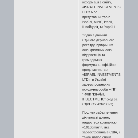
інформації з сайту,
«ISRAEL INVESTMENTS
LTD» має
представництва в
Ізраїлі, Англії, Італії,
Швейцарії, та Україні.
Згідно з даними
Єдиного державного
реєстру юридичних
осіб, фізичних осіб-
підприємців та
громадських
формувань, офіційне
представництво
«ISRAEL INVESTMENTS
LTD» в Україні
зареєстровано як
юридична особа – ПП
“ІФЛК “ІЗРАЇЛЬ
ІНВЕСТМЕНС” (код за
ЄДРПОУ 42620622).
Послуги забезпечення
діяльності домену
надаються компанією
«101domain», яка
зареєстрована в США, і
також надає своїм