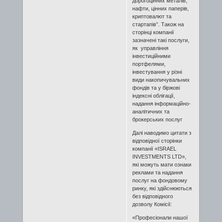
дорогоцінних металів,
нафти, цінних паперів,
криптовалют та
стартапів”. Також на
сторінці компанії
зазначені такі послуги,
як управління
інвестиційними
портфелями,
інвестування у різні
види накопичувальних
фондів та у біржові
індексні облігації,
надання інформаційно-
аналітичних та
брокерських послуг
Далі наводимо цитати з
відповідної сторінки
компанії «ISRAEL
INVESTMENTS LTD»,
які можуть мати ознаки
реклами та надання
послуг на фондовому
ринку, які здійснюються
без відповідного
дозволу Комісії:
«Професіонали нашої