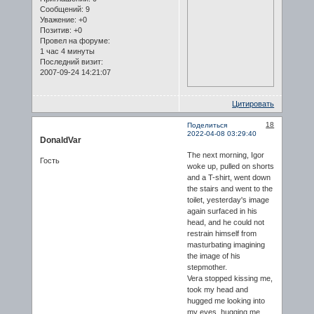
Сообщений:
9
Уважение:
+0
Позитив:
+0
Провел на форуме:
1 час 4 минуты
Последний визит:
2007-09-24 14:21:07
Цитировать
18
Поделиться
2022-04-08 03:29:40
DonaldVar
The next morning, Igor
Гость
woke up, pulled on shorts
and a T-shirt, went down
the stairs and went to the
toilet, yesterday's image
again surfaced in his
head, and he could not
restrain himself from
masturbating imagining
the image of his
stepmother.
Vera stopped kissing me,
took my head and
hugged me looking into
my eyes, hugging me.