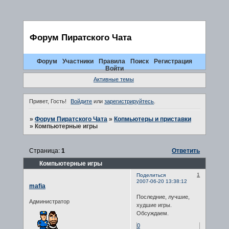
Форум Пиратского Чата
Форум
Участники
Правила
Поиск
Регистрация
Войти
Активные темы
Привет, Гость!
Войдите
или
зарегистрируйтесь
.
»
Форум Пиратского Чата
»
Копмьютеры и приставки
»
Компьютерные игры
Страница:
1
Ответить
Компьютерные игры
1
Поделиться
2007-06-20 13:38:12
mafia
Последние, лучшие,
Администратор
худшие игры.
Обсуждаем.
0