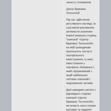
захисту споживачів.
Центр Біржових
Технологій
Під час здійснення
регулярного нагляду за
галузевою рекламною
активністю аналітики
Комісії виявили сторінку
“компанії” «Центр
Біржових Технологій»,
на якій громадянам
пропонують послуги
портфельного
інвестування, а саме
інвестування у
портфель «Клервант»,
який сформований з
акцій найбільших
світових компаній і
недооцінених активів.
Далі наводимо цитати з
відповідної сторінки
компанії «Центр
Біржових Технологій»,
які можуть мати ознаки
реклами та надання