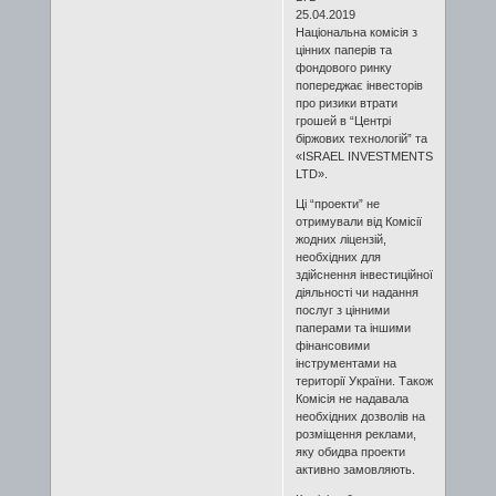
25.04.2019
Національна комісія з
цінних паперів та
фондового ринку
попереджає інвесторів
про ризики втрати
грошей в “Центрі
біржових технологій” та
«ISRAEL INVESTMENTS
LTD».
Ці “проекти” не
отримували від Комісії
жодних ліцензій,
необхідних для
здійснення інвестиційної
діяльності чи надання
послуг з цінними
паперами та іншими
фінансовими
інструментами на
території України. Також
Комісія не надавала
необхідних дозволів на
розміщення реклами,
яку обидва проекти
активно замовляють.