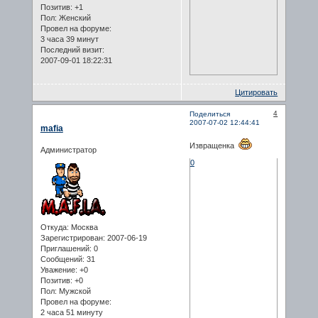
Позитив:
+1
Пол:
Женский
Провел на форуме:
3 часа 39 минут
Последний визит:
2007-09-01 18:22:31
Цитировать
4
Поделиться
2007-07-02 12:44:41
mafia
Извращенка
Администратор
0
Откуда:
Москва
Зарегистрирован
: 2007-06-19
Приглашений:
0
Сообщений:
31
Уважение:
+0
Позитив:
+0
Пол:
Мужской
Провел на форуме:
2 часа 51 минуту