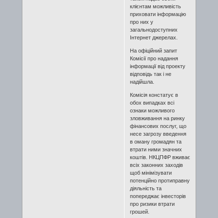
клієнтам можливість
приховати інформацію
про них у
загальнодоступних
Інтернет джерелах.
На офіційний запит
Комісії про надання
інформації від проекту
відповідь так і не
надійшла.
Комісія констатує в
обох випадках всі
ознаки можливого
зловживання на ринку
фінансових послуг, що
несе загрозу введення
в оману громадян та
втрати ними значних
коштів. НКЦПФР вживає
всіх законних заходів
щоб мінімізувати
потенційно протиправну
діяльність та
попереджає інвесторів
про ризики втрати
грошей.