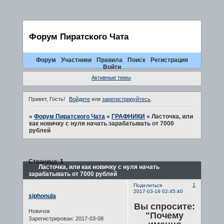
Форум Пиратского Чата
Форум
Участники
Правила
Поиск
Регистрация
Войти
Активные темы
Привет, Гость!
Войдите
или
зарегистрируйтесь
.
»
Форум Пиратского Чата
»
ГРАФНИКИ
»
Ласточка, или
как новичку с нуля начать зарабатывать от 7000
рублей
Страница:
1
Ласточка, или как новичку с нуля начать
зарабатывать от 7000 рублей
1
Поделиться
2017-03-16 02:45:40
siphonula
Вы спросите:
Новичок
"Почему
Зарегистрирован
: 2017-03-08