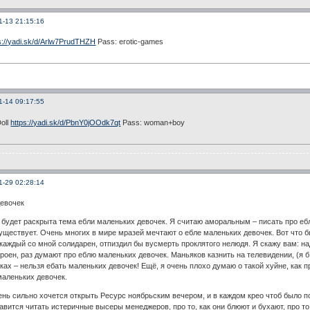
1-13 21:15:16
s://yadi.sk/d/Arlw7PrudTHZH
Pass: erotic-games
1-14 09:17:55
oll
https://yadi.sk/d/PbnY0jOOdk7qt
Pass: woman+boy
1-29 02:28:14
девочек
 будет раскрыта тема ебли маленьких девочек. Я считаю аморальным – писать про еб
уществует. Очень многих в мире мразей мечтают о ебле маленьких девочек. Вот что б
каждый со мной солидарен, отпиздил бы вусмерть проклятого нелюдя. Я скажу вам: н
троен, раз думают про еблю маленьких девочек. Маньяков казнить на телевидении, (я б
ках – нельзя ебать маленьких девочек! Ещё, я очень плохо думаю о такой хуйне, как п
 маленьких девочек.
ень сильно хочется открыть Ресурс ноябрьским вечером, и в каждом крео чтоб было по
авится читать истеричные высеры менеджеров, про то, как они блюют и бухают, про то,