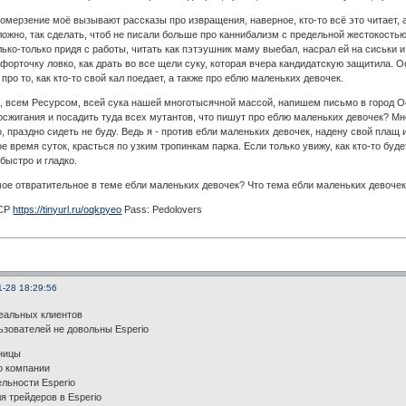
омерзение моё вызывают рассказы про извращения, наверное, кто-то всё это читает, а
ложно, так сделать, чтоб не писали больше про каннибализм с предельной жестокость
ько-только придя с работы, читать как пэтэушник маму выебал, насрал ей на сиськи и б
 форточку ловко, как драть во все щели суку, которая вчера кандидатскую защитила. О
ро то, как кто-то свой кал поедает, а также про еблю маленьких девочек.
, всем Ресурсом, всей сука нашей многотысячной массой, напишем письмо в город 
осжигания и посадить туда всех мутантов, что пишут про еблю маленьких девочек? Мне 
о, праздно сидеть не буду. Ведь я - против ебли маленьких девочек, надену свой плащ 
е время суток, красться по узким тропинкам парка. Если только увижу, как кто-то буд
быстро и гладко.
мое отвратительное в теме ебли маленьких девочек? Что тема ебли маленьких девочек
 CP
https://tinyurl.ru/oqkpyeo
Pass: Pedolovers
1-28 18:29:56
реальных клиентов
зователей не довольны Esperio
ницы
о компании
ельности Esperio
я трейдеров в Esperio