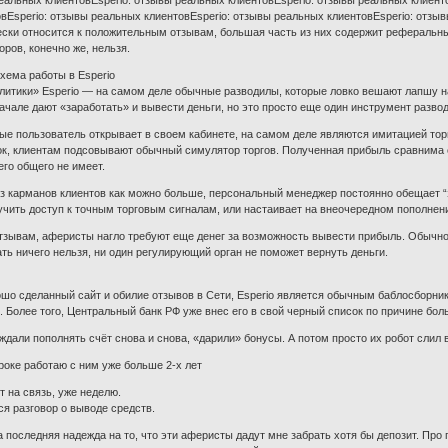
реальных клиентовEsperio: отзывы реальных клиентовEsperio: отзывы реальных клиент
вEsperio: отзывы реальных клиентовEsperio: отзывы реальных клиентовEsperio: отзы
ски относится к положительным отзывам, большая часть из них содержит реферальны
оров, конечно же, нельзя.
хема работы в Esperio
литики» Esperio — на самом деле обычные разводилы, которые ловко вешают лапшу 
ачале дают «заработать» и вывести деньги, но это просто еще один инструмент развод
рые пользователь открывает в своем кабинете, на самом деле являются имитацией торг
к, клиентам подсовывают обычный симулятор торгов. Полученная прибыль сравнима 
его общего не имеет.
з карманов клиентов как можно больше, персональный менеджер постоянно обещает “
учить доступ к точным торговым сигналам, или настаивает на внеочередном пополнен
отзывам, аферисты нагло требуют еще денег за возможность вывести прибыль. Обычно
ать ничего нельзя, ни один регулирующий орган не поможет вернуть деньги.
шо сделанный сайт и обилие отзывов в Сети, Esperio является обычным баблосборнико
. Более того, Центральный банк РФ уже внес его в свой черный список по причине бо
дали пополнять счёт снова и снова, «дарили» бонусы. А потом просто их робот слил 
оке работаю с ним уже больше 2-х лет
т на связь, уже неделю.
ся разговор о выводе средств.
а последняя надежда на то, что эти аферисты дадут мне забрать хотя бы депозит. Про