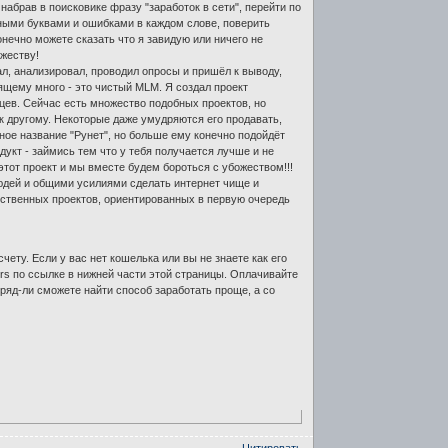
абрав в поисковике фразу "заработок в сети", перейти по
ными буквами и ошибками в каждом слове, поверить
онечно можете сказать что я завидую или ничего не
ожеству!
л, анализировал, проводил опросы и пришёл к выводу,
оящему много - это чистый MLM. Я создал проект
ев. Сейчас есть множество подобных проектов, но
 к другому. Некоторые даже умудряются его продавать,
нное название "Рунет", но больше ему конечно подойдёт
укт - займись тем что у тебя получается лучше и не
этот проект и мы вместе будем бороться с убожеством!!!
людей и общими усилиями сделать интернет чище и
бственных проектов, ориентированных в первую очередь
ету. Если у вас нет кошелька или вы не знаете как его
ers по ссылке в нижней части этой страницы. Оплачивайте
ряд-ли сможете найти способ заработать проще, а со
Цитировать