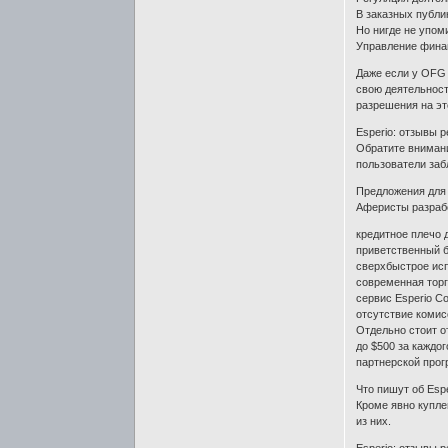
В заказных публи
Но нигде не упом
Управление финан
Даже если у OFG 
свою деятельност
разрешения на эт
Esperio: отзывы 
Обратите внимани
пользователи заб
Предложения для 
Аферисты разраб
кредитное плечо д
приветственный 
сверхбыстрое исп
современная тор
сервис Esperio C
отсутствие комис
Отдельно стоит о
до $500 за каждо
партнерской про
Что пишут об Esp
Кроме явно купле
из них.