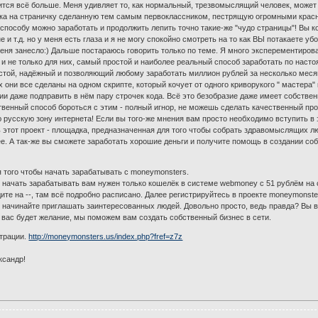
ится всё больше. Меня удивляет то, как нормальный, трезвомыслящий человек, может н
ска на страничку сделанную тем самым первоклассником, пестрящую огромными крас
о способу можно заработать и продолжить лепить точно такие-же "чудо страницы"! Вы к
 и т.д. но у меня есть глаза и я не могу спокойно смотреть на то как ВЫ потакаете уб
ня занесло:) Дальше постараюсь говорить только по теме. Я много эксперементирова
в и не только для них, самый простой и наиболее реальный способ заработать по наст
той, надёжный и позволяющий любому заработать миллион рублей за несколько месяц
х они все сделаны на одном скрипте, который кочует от одного криворукого " мастера"
нии даже подправить в нём пару строчек кода. Всё это безобразие даже имеет собстве
твенный способ бороться с этим - полный игнор, не можешь сделать качественный прод
ю русскую зону интернета! Если вы того-же мнения вам просто необходимо вступить в 
 этот проект - площадка, предназначенная для того чтобы собрать здравомыслящих 
. А так-же вы сможете заработать хорошие деньги и получите помощь в создании со
я того чтобы начать зарабатывать с moneymonsters.
начать зарабатывать вам нужен только кошелёк в системе webmoney c 51 рублём на сч
дите на --, там всё подробно расписано. Далее регистрируйтесь в проекте moneymonst
 начинайте приглашать заинтересованных людей. Довольно просто, ведь правда? Вы в
 вас будет желание, мы поможем вам создать собственный бизнес в сети.
страции.
http://moneymonsters.us/index.php?fref=z7z
ксандр!