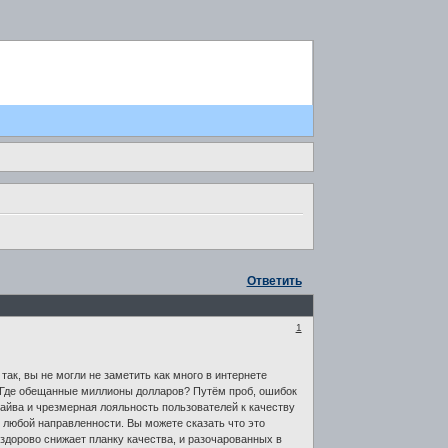
Ответить
1
 так, вы не могли не заметить как много в интернете
о? Где обещанные миллионы долларов? Путём проб, ошибок
райва и чрезмерная лояльность пользователей к качеству
т любой направленности. Вы можете сказать что это
 здорово снижает планку качества, и разочарованных в