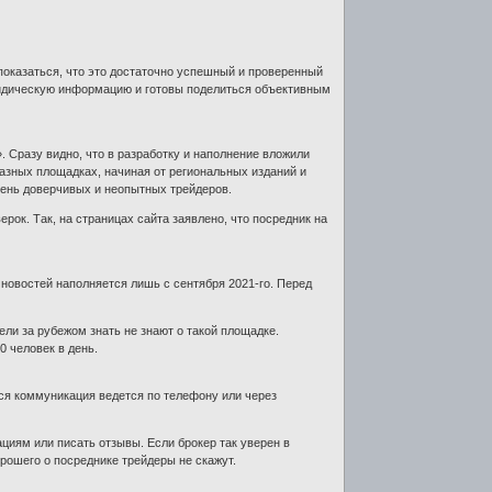
показаться, что это достаточно успешный и проверенный
юридическую информацию и готовы поделиться объективным
 Сразу видно, что в разработку и наполнение вложили
разных площадках, начиная от региональных изданий и
чень доверчивых и неопытных трейдеров.
рок. Так, на страницах сайта заявлено, что посредник на
л новостей наполняется лишь с сентября 2021-го. Перед
ели за рубежом знать не знают о такой площадке.
0 человек в день.
ся коммуникация ведется по телефону или через
ациям или писать отзывы. Если брокер так уверен в
орошего о посреднике трейдеры не скажут.