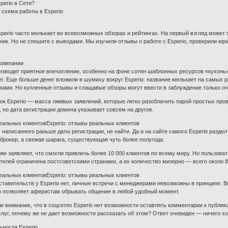
perio в Сети?
схема работы в Esperio
perio часто мелькает во всевозможных обзорах и рейтингах. На первый взгляд может 
ик. Но не спешите с выводами. Мы изучили отзывы о работе с Esperio, проверили 
компании
изводит приятное впечатление, особенно на фоне сотен шаблонных ресурсов «кухонь».
ег. Еще больше денег вложили в шумиху вокруг Esperio: название мелькает на самых 
ами. Но купленные отзывы и слащавые обзоры могут ввести в заблуждение только о
ок Esperio — масса лживых заявлений, которые легко разоблачить парой простых прове
а, но дата регистрации домена указывает совсем на другое.
реальных клиентовEsperio: отзывы реальных клиентов
, написанного раньше даты регистрации, не найти. Да и на сайте самого Esperio разде
брокер, а свежая шарага, существующая чуть более полугода.
же заявляют, что смогли привлечь более 10 000 клиентов по всему миру. Но пользоват
телей ограничена постсоветскими странами, а их количество мизерно — всего около 8
реальных клиентовEsperio: отзывы реальных клиентов
тавительств у Esperio нет, личные встречи с менеджерами невозможны в принципе. В
о позволяет аферистам обрывать общение в любой удобный момент.
и внимание, что в соцсетях Esperio нет возможности оставлять комментарии к публик
слуг, почему же не дает возможности рассказать об этом? Ответ очевиден — ничего х
ьности Esperio