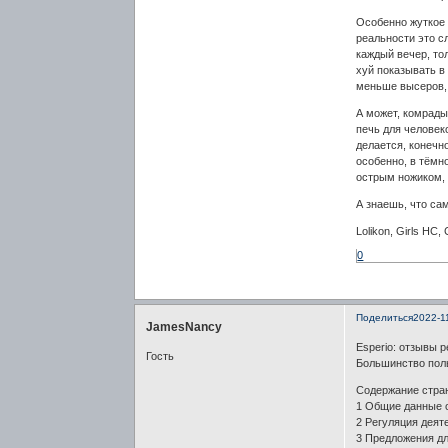
Особенно жуткое 
реальности это с
каждый вечер, тол
хуй показывать в
меньше высеров, п
А может, комрады
печь для человек
делается, конечн
особенно, в тёмно
острым ножиком, 
А знаешь, что са
Lolikon, Girls HC,
0
Поделиться
2022-1
JamesNancy
Esperio: отзывы 
Гость
Большинство поль
Содержание стра
1 Общие данные 
2 Регуляция деят
3 Предложения дл