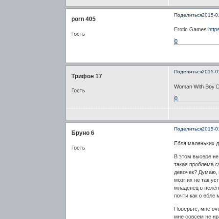
Поделиться
2015-0
porn 405
Erotic Games
http
Гость
0
Поделиться
2015-0
Трифон 17
Woman With Boy D
Гость
0
Поделиться
2015-0
Бруно 6
Ебля маленьких 
Гость
В этом высере не
такая проблема с
девочек? Думаю, 
мозг их не так ус
младенец в пелён
почти как о ебле
Поверьте, мне оч
мне совсем не нр