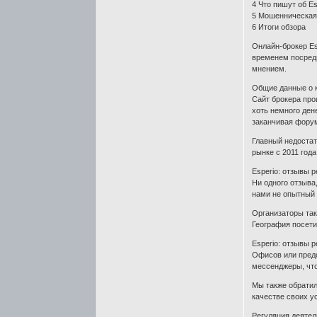
4 Что пишут об Es
5 Мошенническая 
6 Итоги обзора
Онлайн-брокер Es
временем посредн
мнением.
Общие данные о 
Сайт брокера про
хоть немного ден
заканчивая форум
Главный недостат
рынке с 2011 год
Esperio: отзывы 
Ни одного отзыва
нами не опытный 
Организаторы так
География посети
Esperio: отзывы 
Офисов или предс
мессенджеры, чт
Мы также обратил
качестве своих у
Регуляция деятел