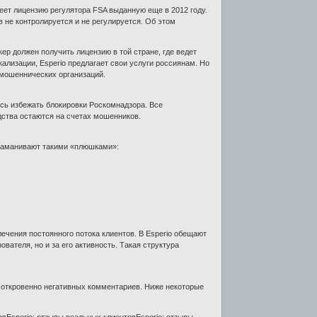
еет лицензию регулятора FSA выданную еще в 2012 году.
в не контролируется и не регулируется. Об этом
.
кер должен получить лицензию в той стране, где ведет
ализации, Esperio предлагает свои услуги россиянам. Но
 мошеннических организаций.
сь избежать блокировки Роскомнадзора. Все
дства остаются на счетах мошенников.
 заманивают такими «плюшками»:
ечения постоянного потока клиентов. В Esperio обещают
вателя, но и за его активность. Такая структура
и откровенно негативных комментариев. Ниже некоторые