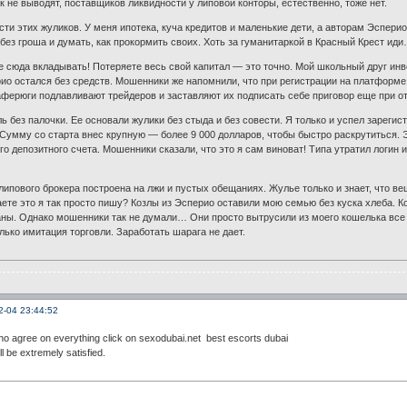
к не выводят, поставщиков ликвидности у липовой конторы, естественно, тоже нет.
сти этих жуликов. У меня ипотека, куча кредитов и маленькие дети, а авторам Эсперио
без гроша и думать, как прокормить своих. Хоть за гуманитаркой в Красный Крест ид
е сюда вкладывать! Потеряете весь свой капитал — это точно. Мой школьный друг ин
ио остался без средств. Мошенники же напомнили, что при регистрации на платформе 
, аферюги подлавливают трейдеров и заставляют их подписать себе приговор еще при от
ь без палочки. Ее основали жулики без стыда и без совести. Я только и успел зареги
 Сумму со старта внес крупную — более 9 000 долларов, чтобы быстро раскрутиться. Э
о депозитного счета. Мошенники сказали, что это я сам виноват! Типа утратил логин и
 липового брокера построена на лжи и пустых обещаниях. Жулье только и знает, что 
ете это я так просто пишу? Козлы из Эсперио оставили мою семью без куска хлеба. Ко
аны. Однако мошенники так не думали… Они просто вытрусили из моего кошелька все
олько имитация торговли. Заработать шарага не дает.
2-04 23:44:52
ho agree on everything click on sexodubai.net best escorts dubai
l be extremely satisfied.