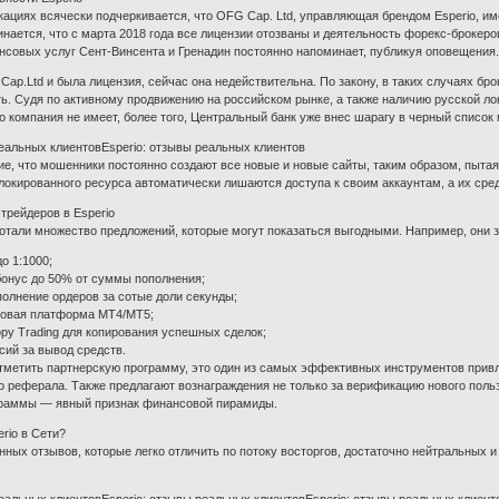
кациях всячески подчеркивается, что OFG Cap. Ltd, управляющая брендом Esperio, им
инается, что с марта 2018 года все лицензии отозваны и деятельность форекс-брокеро
совых услуг Сент-Винсента и Гренадин постоянно напоминает, публикуя оповещения
Cap.Ltd и была лицензия, сейчас она недействительна. По закону, в таких случаях бро
ь. Судя по активному продвижению на российском рынке, а также наличию русской лок
о компания не имеет, более того, Центральный банк уже внес шарагу в черный список
реальных клиентовEsperio: отзывы реальных клиентов
е, что мошенники постоянно создают все новые и новые сайты, таким образом, пытая
локированного ресурса автоматически лишаются доступа к своим аккаунтам, а их сре
трейдеров в Esperio
отали множество предложений, которые могут показаться выгодными. Например, они
о 1:1000;
бонус до 50% от суммы пополнения;
олнение ордеров за сотые доли секунды;
говая платформа MT4/MT5;
opy Trading для копирования успешных сделок;
сий за вывод средств.
тметить партнерскую программу, это один из самых эффективных инструментов привл
го реферала. Также предлагают вознаграждения не только за верификацию нового пользо
граммы — явный признак финансовой пирамиды.
erio в Сети?
нных отзывов, которые легко отличить по потоку восторгов, достаточно нейтральных 