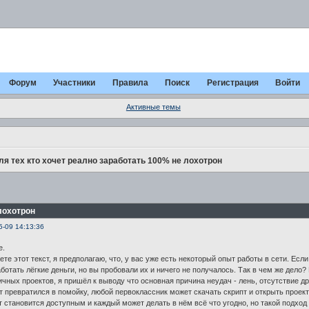
Форум
Участники
Правила
Поиск
Регистрация
Войти
Активные темы
ля тех кто хочет реално заработать 100% не лохотрон
 лохотрон
5-09 14:13:36
е.
е этот текст, я предполагаю, что, у вас уже есть некоторый опыт работы в сети. Если
ботать лёгкие деньги, но вы пробовали их и ничего не получалось. Так в чем же дел
ичных проектов, я пришёл к выводу что основная причина неудач - лень, отсутствие д
т превратился в помойку, любой первоклассник может скачать скрипт и открыть проек
т становится доступным и каждый может делать в нём всё что угодно, но такой подход