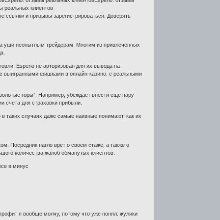
овEsperio: отзывы реальных клиентовEsperio: отзывы
вы реальных клиентов
е ссылки и призывы зарегистрироваться. Доверять
на уши неопытным трейдерам. Многим из привлеченных
а.
овли. Esperio не авторизован для их вывода на
с выигранными фишками в онлайн-казино: с реальными
золотые горы”. Например, убеждает внести еще пару
ии счета для страховки прибыли.
 в таких случаях даже самые наивные понимают, как их
м. Посредник нагло врет о своем стаже, а также о
льшого количества жалоб обманутых клиентов.
все в минус
 профит я вообще молчу, потому что уже понял: жулики