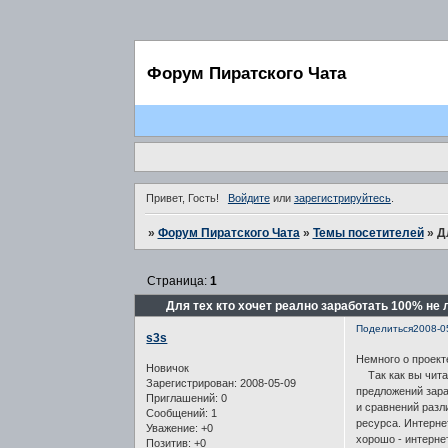
Форум Пиратского Чата
Привет, Гость!
Войдите
или
зарегистрируйтесь
.
»
Форум Пиратского Чата
»
Темы посетителей
»
Д
Страница:
1
Для тех кто хочет реално заработать 100% не
Поделиться
2008-0
s3s
Немного о проект
Новичок
Так как вы читает
Зарегистрирован
: 2008-05-09
предложений зара
Приглашений:
0
и сравнений разл
Сообщений:
1
ресурса. Интерне
Уважение:
+0
хорошо - интерне
Позитив:
+0