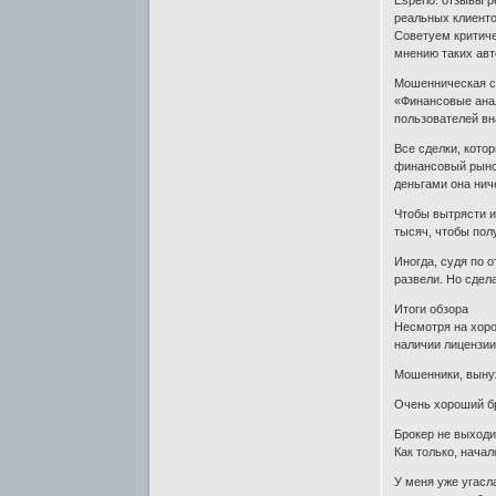
Esperio: отзывы 
реальных клиенто
Советуем критиче
мнению таких авт
Мошенническая с
«Финансовые ана
пользователей вн
Все сделки, кото
финансовый рыно
деньгами она нич
Чтобы вытрясти и
тысяч, чтобы пол
Иногда, судя по 
развели. Но сдел
Итоги обзора
Несмотря на хоро
наличии лицензии
Мошенники, вынуж
Очень хороший бр
Брокер не выходи
Как только, начал
У меня уже угасл