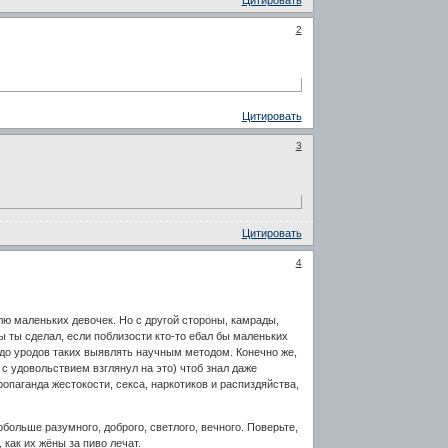
2
Цитировать
3
Цитировать
4
лю маленьких девочек. Но с другой стороны, камрады,
ы ты сделал, если поблизости кто-то ебал бы маленьких
адо уродов таких выявлять научным методом. Конечно же,
 с удовольствием взглянул на это) чтоб знал даже
ропаганда жестокости, секса, наркотиков и распиздяйства,
больше разумного, доброго, светлого, вечного. Поверьте,
 как их жёны за пиво лечат.