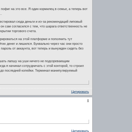
 пофиг на это все. Я один кормилец в семье, а теперь вот
и…
вестировал сюда деньги и из-за рекомендаций липовый
он сам согласился с тем, что шарага ответственность не
крытии торгового счета.
стрироваться на этой платформе и пополнить тут
тих денег и лишился. Буквально через час они просто
 пароль от аккаунта, вот теперь и вынужден сидеть без
вешать лапшу на уши ничего не подозревающим
гда я начинал сотрудничать с этой конторой, то строил
 до последней копейки. Терминал манипулируемый
Цитировать
6
Цитировать