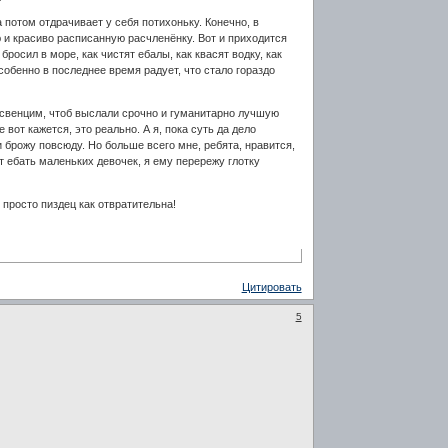
 потом отдрачивает у себя потихоньку. Конечно, в
ю и красиво расписанную расчленёнку. Вот и приходится
росил в море, как чистят ебалы, как квасят водку, как
собенно в последнее время радует, что стало гораздо
Освенцим, чтоб выслали срочно и гуманитарно лучшую
вот кажется, это реально. А я, пока суть да дело
и брожу повсюду. Но больше всего мне, ребята, нравится,
ет ебать маленьких девочек, я ему перережу глотку
 просто пиздец как отвратительна!
Цитировать
5