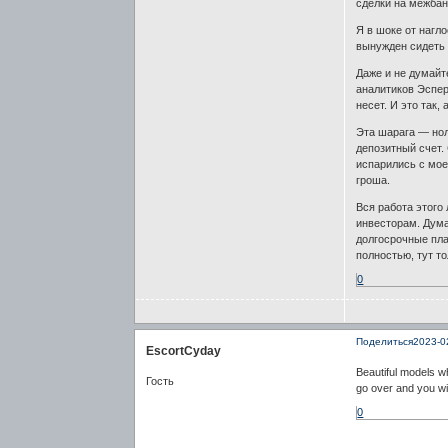
сделки на межбан
Я в шоке от нагло
вынужден сидеть 
Даже и не думайт
аналитиков Эспер
несет. И это так
Эта шарага — нол
депозитный счет.
испарились с моег
гроша.
Вся работа этого
инвесторам. Дума
долгосрочные пл
полностью, тут т
0
Поделиться
2023-0
EscortCyday
Beautiful models w
Гость
go over and you wil
0