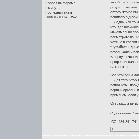
заработке станов
Провел на форуме:
результатам пои
2 минуты
автору что по ег
Последний визит:
2008-05-09 14:13:42
понимаю в дизайне
Ладно, что-то ме
что, для новичко
максимально прос
посмотрите на ни
хотя не в состоя
"Румойка". Единс
позорь себя и вс
В первую очередь
профессиональнее
на качество.
Всё что нужно дл
Для того, чтобы 
пополнить - прой
первый уровень и
временем, если у
Ссылка для реги
С уважением Але
ICQ: 486-861-741
0